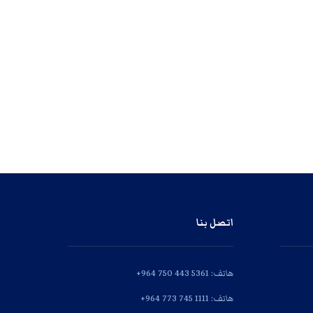
اتصل بنا
هاتف: 5361 443 750 964+
هاتف: 1111 745 773 964+